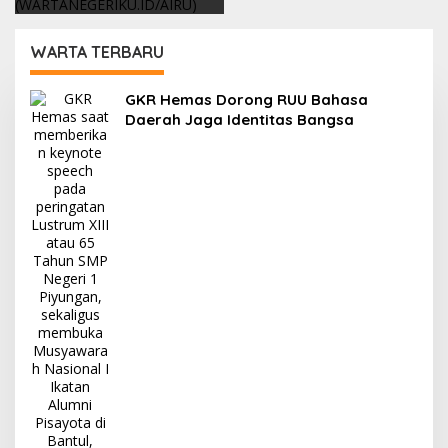
TKD untuk Daerah
WARTA TERBARU
W
GKR Hemas Dorong RUU Bahasa
a
Daerah Jaga Identitas Bangsa
r
t
a
N
e
g
e
r
i
k
u
I
n
d
o
n
e
s
i
a