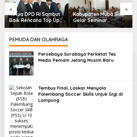
«
»
Kabupaten Muba Siap
GKR Hemas Dorong
Gelar Seminar
RUU Bahasa Daerah
Nasional dan Resmikan
Jaga Identitas Bangsa
Pabrik Sawit
PEMUDA DAN OLAHRAGA
Persebaya Surabaya Perketat Tes
Medis Pemain Jelang Musim Baru
Tembus Final, Laskar Menyala
Palembang Soccer Skills Unjuk Gigi di
Lampung