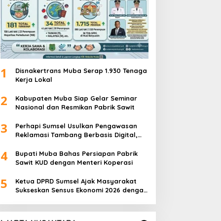
1
Disnakertrans Muba Serap 1.930 Tenaga
Kerja Lokal
2
Kabupaten Muba Siap Gelar Seminar
Nasional dan Resmikan Pabrik Sawit
3
Perhapi Sumsel Usulkan Pengawasan
Reklamasi Tambang Berbasis Digital,
DPRD Siap Perkuat Tata Kelola
4
Pertambangan
Bupati Muba Bahas Persiapan Pabrik
Sawit KUD dengan Menteri Koperasi
5
Ketua DPRD Sumsel Ajak Masyarakat
Sukseskan Sensus Ekonomi 2026 dengan
Memberikan Data yang Akurat