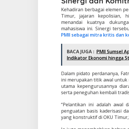
Sinergi dan Komi
Kehadiran berbagai elemen pe
Timur, jajaran kepolisian,
menandai kuatnya dukungan
mahasiswa ini. Sinergi ters
PMII sebagai mitra kritis dan
BACA JUGA :
PMII Sumsel A
Indikator Ekonomi hingga 
Dalam pidato perdananya, Fa
ini merupakan titik awal untu
utama kepengurusannya diara
serta peneguhan kembali tradis
“Pelantikan ini adalah awal
penguatan basis kaderisasi d
yang konstruktif di OKU Timur,