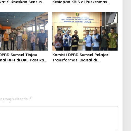
at Sukseskan Sensus
Kesiapan KRIS di Puskesmas
2026 dengan
Payakabung, Fokus Tingkatkan
an Data yang Akurat
Mutu Pelayanan Kesehatan
 DPRD Sumsel Tinjau
Komisi I DPRD Sumsel Pelajari
nal RPH di OKI, Pastikan
Transformasi Digital di
n Pangan dan Standar
Diskominfo Lampung, Fokus
an Hewan
Perkuat SPBE dan Layanan Publik
ng wajib ditandai
*