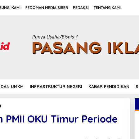
BUNGI KAMI
PEDOMAN MEDIA SIBER
REDAKSI
TENTANG KAMI
 DAN UMKM
INFRASTRUKTUR NEGERI
KABAR PENDIDIKAN
S
N
F
a
n PMII OKU Timur Periode
t
m
a
I