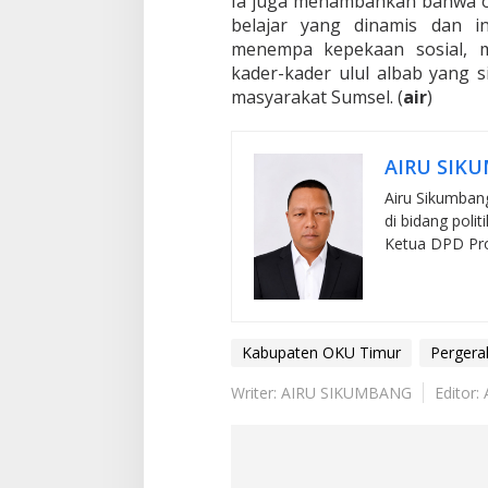
Ia juga menambahkan bahwa or
belajar yang dinamis dan in
menempa kepekaan sosial, m
kader-kader ulul albab yang 
masyarakat Sumsel. (
air
)
AIRU SIK
Airu Sikumbang
di bidang poli
Ketua DPD Pro 
Kabupaten OKU Timur
Pergera
Writer: AIRU SIKUMBANG
Editor