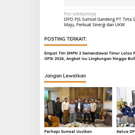
N
Pos sebelumnya
DPD PJS Sumsel Gandeng PT Tirta S
a
Maju, Perkuat Sinergi dan UKW
v
i
POSTING TERKAIT:
g
Empat Tim SMPN 2 Semendawai Timur Lolos 
a
OPSI 2026, Angkat Isu Lingkungan hingga Bul
s
i
Jangan Lewatkan
p
o
s
Perhapi Sumsel Usulkan
Ketua DP