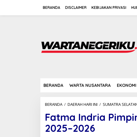
L
e
BERANDA
DISCLAIMER
KEBIJAKAN PRIVASI
HU
w
a
t
i
k
e
k
o
n
t
e
n
BERANDA
WARTA NUSANTARA
EKONOMI
BERANDA
/
DAERAH HARI INI
/
SUMATRA SELATA
Fatma Indria Pimpi
2025–2026