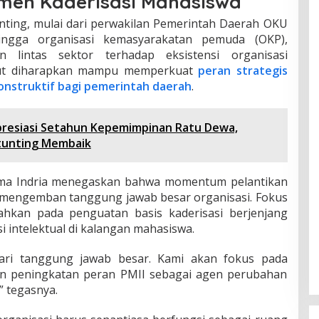
tmen Kaderisasi Mahasiswa
nting, mulai dari perwakilan Pemerintah Daerah OKU
 hingga organisasi kemasyarakatan pemuda (OKP),
 lintas sektor terhadap eksistensi organisasi
ebut diharapkan mampu memperkuat
peran strategis
 konstruktif bagi pemerintah daerah
.
presiasi Setahun Kepemimpinan Ratu Dewa,
Stunting Membaik
tma Indria menegaskan bahwa momentum pelantikan
k mengemban tanggung jawab besar organisasi. Fokus
hkan pada penguatan basis kaderisasi berjenjang
i intelektual di kalangan mahasiswa.
 dari tanggung jawab besar. Kami akan fokus pada
an peningkatan peran PMII sebagai agen perubahan
” tegasnya.