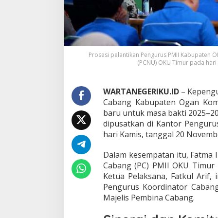
Prosesi pelantikan Pengurus PMII Kabupaten 
(PCNU) OKU Timur pada hari K
WARTANEGERIKU.ID
– Kepeng
Cabang Kabupaten Ogan Kom
baru untuk masa bakti 2025–20
dipusatkan di Kantor Pengur
hari Kamis, tanggal 20 Novemb
Dalam kesempatan itu, Fatma I
Cabang (PC) PMII OKU Timur p
Ketua Pelaksana, Fatkul Arif, 
Pengurus Koordinator Cabang 
Majelis Pembina Cabang.