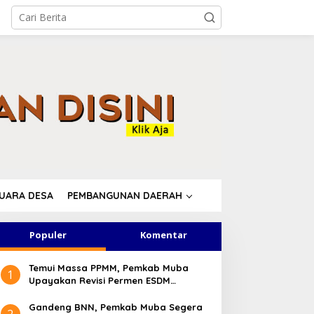
UARA DESA
PEMBANGUNAN DAERAH
Populer
Komentar
Temui Massa PPMM, Pemkab Muba
1
Upayakan Revisi Permen ESDM
Legalkan Penyulingan Minyak Rakyat
Gandeng BNN, Pemkab Muba Segera
2