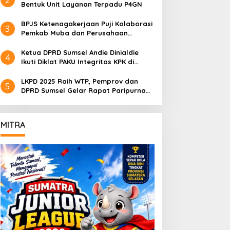
Bentuk Unit Layanan Terpadu P4GN
BPJS Ketenagakerjaan Puji Kolaborasi
3
Pemkab Muba dan Perusahaan
Lindungi Pekerja Rentan
Ketua DPRD Sumsel Andie Dinialdie
4
Ikuti Diklat PAKU Integritas KPK di
Jakarta
LKPD 2025 Raih WTP, Pemprov dan
5
DPRD Sumsel Gelar Rapat Paripurna
Istimewa
MITRA