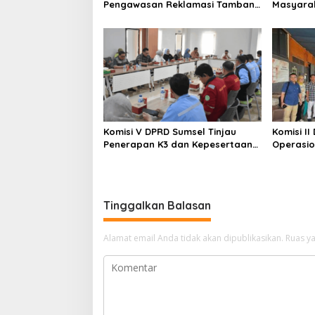
Pengawasan Reklamasi Tambang
Masyarak
Berbasis Digital, DPRD Siap
Ekonomi 
Perkuat Tata Kelola
Memberik
Pertambangan
Komisi V DPRD Sumsel Tinjau
Komisi II
Penerapan K3 dan Kepesertaan
Operasio
BPJS Pekerja di PT Musi Hutan
Keamana
Persada
Kesehat
Tinggalkan Balasan
Alamat email Anda tidak akan dipublikasikan.
Ruas ya