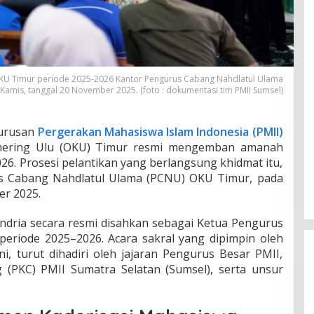
r
i
o
d
e
2
0
OKU Timur periode 2025-2026 Kantor Pengurus Cabang Nahdlatul Ulama
2
amis, tanggal 20 November 2025. (foto : dokumentasi tim PMII Sumsel)
5
–
2
urusan
Pergerakan Mahasiswa Islam Indonesia (PMII)
0
ering Ulu (OKU) Timur resmi mengemban amanah
2
26. Prosesi pelantikan yang berlangsung khidmat itu,
6
us Cabang Nahdlatul Ulama (PCNU) OKU Timur, pada
er 2025.
ndria secara resmi disahkan sebagai Ketua Pengurus
eriode 2025–2026. Acara sakral yang dipimpin oleh
ini, turut dihadiri oleh jajaran Pengurus Besar PMII,
(PKC) PMII Sumatra Selatan (Sumsel), serta unsur