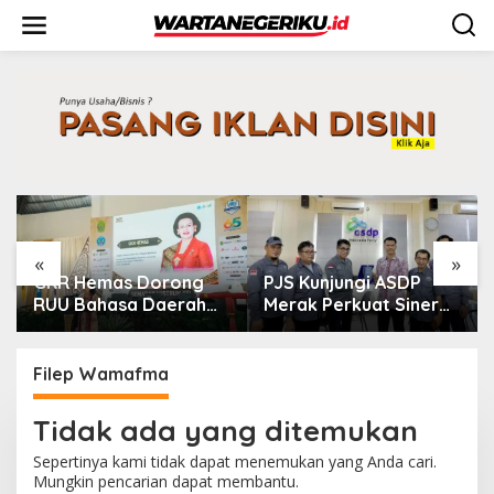
L
e
w
a
t
i
k
e
k
o
n
t
e
«
»
n
GKR Hemas Dorong
PJS Kunjungi ASDP
RUU Bahasa Daerah
Merak Perkuat Sinergi
Jaga Identitas Bangsa
dan Kemitraan Pers
Filep Wamafma
Tidak ada yang ditemukan
Sepertinya kami tidak dapat menemukan yang Anda cari.
Mungkin pencarian dapat membantu.