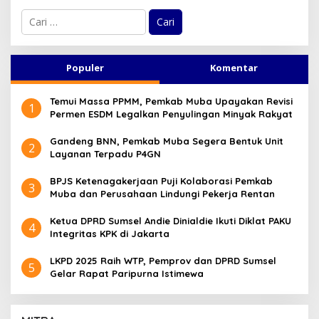
C
a
r
i
u
Populer
Komentar
n
t
Temui Massa PPMM, Pemkab Muba Upayakan Revisi
u
1
Permen ESDM Legalkan Penyulingan Minyak Rakyat
k
:
Gandeng BNN, Pemkab Muba Segera Bentuk Unit
2
Layanan Terpadu P4GN
BPJS Ketenagakerjaan Puji Kolaborasi Pemkab
3
Muba dan Perusahaan Lindungi Pekerja Rentan
Ketua DPRD Sumsel Andie Dinialdie Ikuti Diklat PAKU
4
Integritas KPK di Jakarta
LKPD 2025 Raih WTP, Pemprov dan DPRD Sumsel
5
Gelar Rapat Paripurna Istimewa