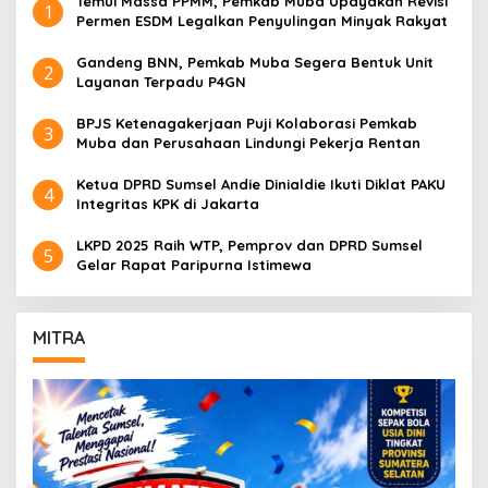
Temui Massa PPMM, Pemkab Muba Upayakan Revisi
1
Permen ESDM Legalkan Penyulingan Minyak Rakyat
Gandeng BNN, Pemkab Muba Segera Bentuk Unit
2
Layanan Terpadu P4GN
BPJS Ketenagakerjaan Puji Kolaborasi Pemkab
3
Muba dan Perusahaan Lindungi Pekerja Rentan
Ketua DPRD Sumsel Andie Dinialdie Ikuti Diklat PAKU
4
Integritas KPK di Jakarta
LKPD 2025 Raih WTP, Pemprov dan DPRD Sumsel
5
Gelar Rapat Paripurna Istimewa
MITRA