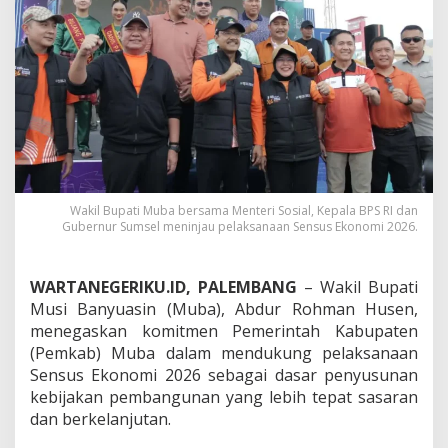
g
S
e
n
s
u
s
E
k
o
n
o
Wakil Bupati Muba bersama Menteri Sosial, Kepala BPS RI dan
m
Gubernur Sumsel meninjau pelaksanaan Sensus Ekonomi 2026.
i
2
0
WARTANEGERIKU.ID, PALEMBANG
– Wakil Bupati
2
Musi Banyuasin (Muba), Abdur Rohman Husen,
6
menegaskan komitmen Pemerintah Kabupaten
,
D
(Pemkab) Muba dalam mendukung pelaksanaan
a
Sensus Ekonomi 2026 sebagai dasar penyusunan
t
kebijakan pembangunan yang lebih tepat sasaran
a
dan berkelanjutan.
A
k