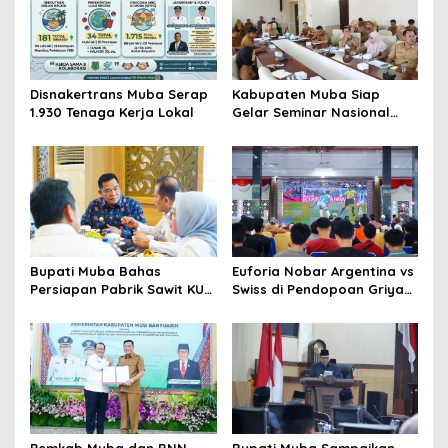
Disnakertrans Muba Serap
Kabupaten Muba Siap
1.930 Tenaga Kerja Lokal
Gelar Seminar Nasional
dan Resmikan Pabrik Sawit
Bupati Muba Bahas
Euforia Nobar Argentina vs
Persiapan Pabrik Sawit KUD
Swiss di Pendopoan Griya
dengan Menteri Koperasi
Bumi Serasan Sekate,
Warga Sekayu Antusias
Pemkab Muba dan BNN
Bupati Muba Sampaikan