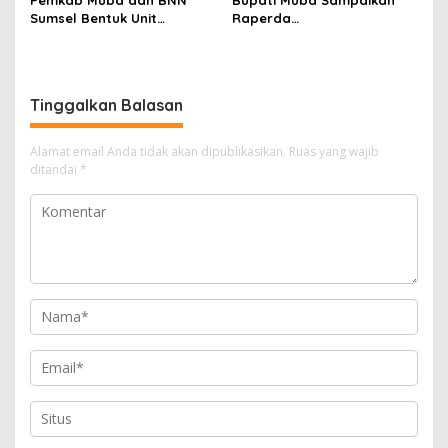
Sumsel Bentuk Unit
Raperda
Layanan P4GN Pertama
Pertanggungjawaban APBD
2025, Pendapatan Daerah
Terealisasi 92,49 Persen
Tinggalkan Balasan
Alamat email Anda tidak akan dipublikasikan.
Ruas yang wajib
ditandai
*