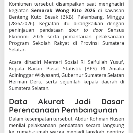
u
Komitmen tersebut disampaikan saat menghadiri
r
kegiatan
Semarak Wong Kito 2026
di kawasan
a
Benteng Kuto Besak (BKB), Palembang, Minggu
t
(28/6/2026). Kegiatan itu dirangkaikan dengan
J
a
peninjauan pendataan
door to door
Sensus
d
Ekonomi 2026 serta pemantauan pelaksanaan
i
Program Sekolah Rakyat di Provinsi Sumatera
F
Selatan.
o
n
d
Acara dihadiri Menteri Sosial RI Saifullah Yusuf,
a
Kepala Badan Pusat Statistik (BPS) RI Amalia
s
Adininggar Widyasanti, Gubernur Sumatera Selatan
i
Herman Deru, serta sejumlah kepala daerah di
P
Sumatera Selatan.
e
m
b
Data Akurat Jadi Dasar
a
Perencanaan Pembangunan
n
g
Dalam kesempatan tersebut, Abdur Rohman Husen
u
menilai pelaksanaan pendataan secara langsung
n
a
ke rumah-rumah warga menjadi langkah penting