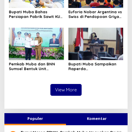
Bupati Muba Bahas
Euforia Nobar Argentina vs
Persiapan Pabrik Sawit KUD
Swiss di Pendopoan Griya
dengan Menteri Koperasi
Bumi Serasan Sekate,
Warga Sekayu Antusias
Pemkab Muba dan BNN
Bupati Muba Sampaikan
Sumsel Bentuk Unit
Raperda
Layanan P4GN Pertama
Pertanggungjawaban APBD
2025, Pendapatan Daerah
Terealisasi 92,49 Persen
View More
Populer
Komentar