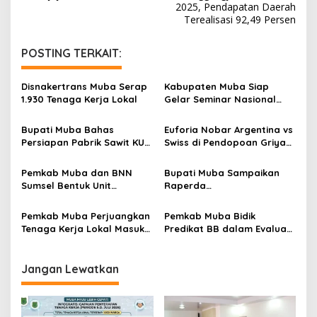
2025, Pendapatan Daerah
i
Terealisasi 92,49 Persen
g
POSTING TERKAIT:
a
s
Disnakertrans Muba Serap
Kabupaten Muba Siap
i
1.930 Tenaga Kerja Lokal
Gelar Seminar Nasional
p
dan Resmikan Pabrik Sawit
Bupati Muba Bahas
Euforia Nobar Argentina vs
o
Persiapan Pabrik Sawit KUD
Swiss di Pendopoan Griya
s
dengan Menteri Koperasi
Bumi Serasan Sekate,
Warga Sekayu Antusias
Pemkab Muba dan BNN
Bupati Muba Sampaikan
Sumsel Bentuk Unit
Raperda
Layanan P4GN Pertama
Pertanggungjawaban APBD
2025, Pendapatan Daerah
Pemkab Muba Perjuangkan
Pemkab Muba Bidik
Terealisasi 92,49 Persen
Tenaga Kerja Lokal Masuk
Predikat BB dalam Evaluasi
Industri Migas, Medco
SAKIP 2026
Sambut Positif
Jangan Lewatkan