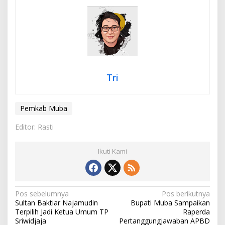
Tri
Pemkab Muba
Editor: Rasti
Ikuti Kami
N
Pos sebelumnya
Pos berikutnya
Sultan Baktiar Najamudin
Bupati Muba Sampaikan
a
Terpilih Jadi Ketua Umum TP
Raperda
v
Sriwidjaja
Pertanggungjawaban APBD