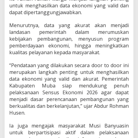
n
untuk menghasilkan data ekonomi yang valid dan
D
dapat dipertanggungjawabkan.
a
e
Menurutnya, data yang akurat akan menjadi
r
a
landasan pemerintah dalam merumuskan
h
kebijakan pembangunan, menyusun program
pemberdayaan ekonomi, hingga meningkatkan
kualitas pelayanan kepada masyarakat.
“Pendataan yang dilakukan secara door to door ini
merupakan langkah penting untuk menghasilkan
data ekonomi yang valid dan akurat. Pemerintah
Kabupaten Muba siap mendukung penuh
pelaksanaan Sensus Ekonomi 2026 agar dapat
menjadi dasar perencanaan pembangunan yang
berkualitas dan berkelanjutan,” ujar Abdur Rohman
Husen.
Ia juga mengajak masyarakat Musi Banyuasin
untuk berpartisipasi aktif dalam pelaksanaan