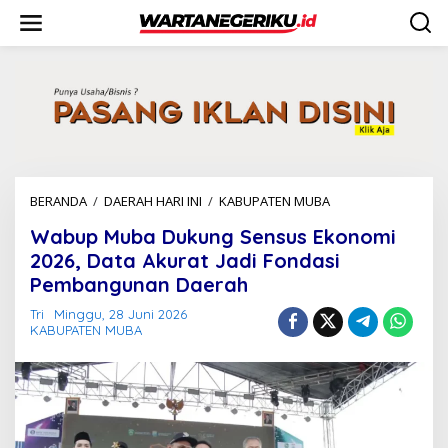
L
e
w
a
t
i
k
e
k
o
n
BERANDA
/
DAERAH HARI INI
/
KABUPATEN MUBA
W
t
a
e
Wabup Muba Dukung Sensus Ekonomi
b
n
u
2026, Data Akurat Jadi Fondasi
p
Pembangunan Daerah
M
u
Tri
Minggu, 28 Juni 2026
b
KABUPATEN MUBA
a
D
u
k
u
n