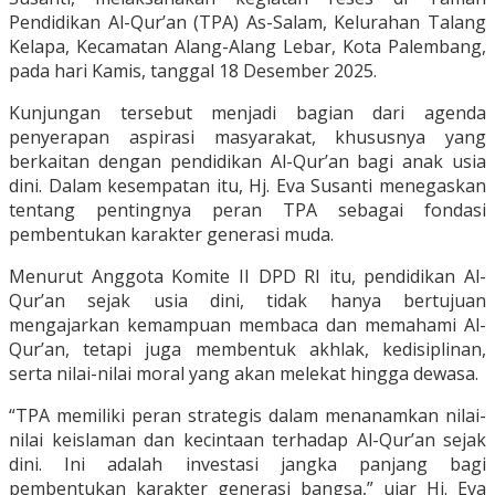
Pendidikan Al-Qur’an (TPA) As-Salam, Kelurahan Talang
Kelapa, Kecamatan Alang-Alang Lebar, Kota Palembang,
pada hari Kamis, tanggal 18 Desember 2025.
Kunjungan tersebut menjadi bagian dari agenda
penyerapan aspirasi masyarakat, khususnya yang
berkaitan dengan pendidikan Al-Qur’an bagi anak usia
dini. Dalam kesempatan itu, Hj. Eva Susanti menegaskan
tentang pentingnya peran TPA sebagai fondasi
pembentukan karakter generasi muda.
Menurut Anggota Komite II DPD RI itu, pendidikan Al-
Qur’an sejak usia dini, tidak hanya bertujuan
mengajarkan kemampuan membaca dan memahami Al-
Qur’an, tetapi juga membentuk akhlak, kedisiplinan,
serta nilai-nilai moral yang akan melekat hingga dewasa.
“TPA memiliki peran strategis dalam menanamkan nilai-
nilai keislaman dan kecintaan terhadap Al-Qur’an sejak
dini. Ini adalah investasi jangka panjang bagi
pembentukan karakter generasi bangsa,” ujar Hj. Eva