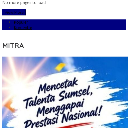
No more pages to load.
View More
Populer
Komentar
MITRA