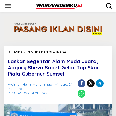
L
e
w
a
t
i
k
e
k
o
n
BERANDA
/
PEMUDA DAN OLAHRAGA
L
t
a
e
Laskar Segentar Alam Muda Juara,
s
n
k
Abqory Sheva Sabet Gelar Top Skor
a
Piala Gubernur Sumsel
r
S
Argiman Helmi Muhammad
Minggu, 24
e
Mei 2026
g
PEMUDA DAN OLAHRAGA
e
n
t
a
r