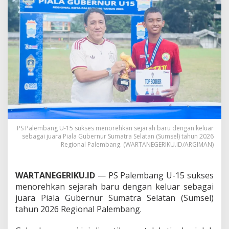
A
l
a
m
M
u
d
a
J
u
a
r
a
,
PS Palembang U-15 sukses menorehkan sejarah baru dengan keluar
A
sebagai juara Piala Gubernur Sumatra Selatan (Sumsel) tahun 2026
b
Regional Palembang. (WARTANEGERIKU.ID/ARGIMAN)
q
o
r
WARTANEGERIKU.ID
— PS Palembang U-15 sukses
y
menorehkan sejarah baru dengan keluar sebagai
S
h
juara Piala Gubernur Sumatra Selatan (Sumsel)
e
tahun 2026 Regional Palembang.
v
a