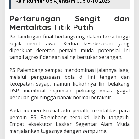
Raih Runner Up Ajendam Cup U-10 2025
e
r
n
Pertarungan Sengit dan
u
Mentalitas Titik Putih
r
S
Pertandingan final berlangsung dalam tensi tinggi
u
m
sejak menit awal. Kedua kesebelasan yang
s
diperkuat deretan pemain muda potensial ini
e
tampil agresif dengan saling bertukar serangan.
l
PS Palembang sempat mendominasi jalannya laga,
melalui penguasaan bola di lini tengah dan
kecepatan sayap, namun kokohnya lini belakang
DSP membuat sejumlah peluang emas gagal
berbuah gol hingga babak normal berakhir.
Pada momen krusial adu penalti, mentalitas para
pemain PS Palembang terbukti lebih tangguh.
Empat eksekutor Laskar Segentar Alam Muda
menjalankan tugasnya dengan sempurna.