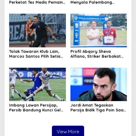
Perketat Tes Medis Pemain
Menyala Palembang
Jelang Musim Baru
Soccer Skills Unjuk Gigi di
Lampung
Tolak Tawaran Klub Lain,
Profil Abqory Sheva
Marcos Santos Pilih Setia
Alfiano, Striker Berbakat
Demi Jiwa Singo Edan
Penggemar Ronaldo yang
Banjir Gelar Top Skor
Imbang Lawan Persijap,
Jordi Amat Tegaskan
Persib Bandung Kunci Gelar
Persija Bidik Tiga Poin Saat
Juara Unggul Head to
Hadapi Malut United di
Head atas Borneo FC
Ternate
Samarinda
View More