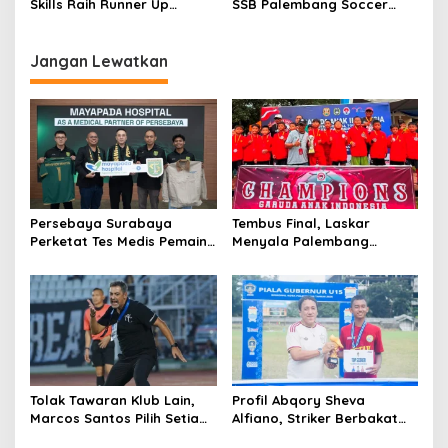
s
Skills Raih Runner Up
SSB Palembang Soccer
Ajendam Cup U-10 2025
Skills U-12 Bungkam
Persegrata di Liga Arena
Tahun 2025
Jangan Lewatkan
Persebaya Surabaya
Tembus Final, Laskar
Perketat Tes Medis Pemain
Menyala Palembang
Jelang Musim Baru
Soccer Skills Unjuk Gigi di
Lampung
Tolak Tawaran Klub Lain,
Profil Abqory Sheva
Marcos Santos Pilih Setia
Alfiano, Striker Berbakat
Demi Jiwa Singo Edan
Penggemar Ronaldo yang