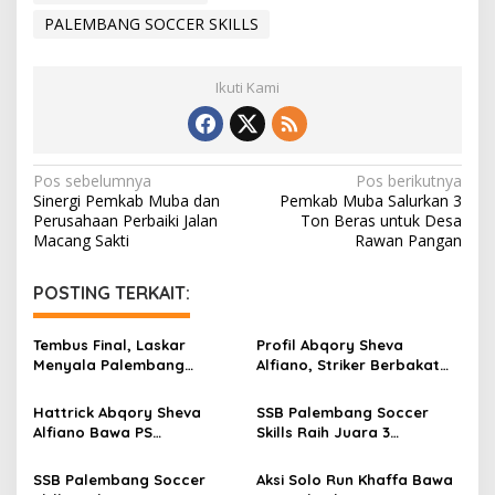
PALEMBANG SOCCER SKILLS
Ikuti Kami
N
Pos sebelumnya
Pos berikutnya
Sinergi Pemkab Muba dan
Pemkab Muba Salurkan 3
a
Perusahaan Perbaiki Jalan
Ton Beras untuk Desa
v
Macang Sakti
Rawan Pangan
i
POSTING TERKAIT:
g
a
Tembus Final, Laskar
Profil Abqory Sheva
s
Menyala Palembang
Alfiano, Striker Berbakat
Soccer Skills Unjuk Gigi di
Penggemar Ronaldo yang
i
Lampung
Banjir Gelar Top Skor
Hattrick Abqory Sheva
SSB Palembang Soccer
p
Alfiano Bawa PS
Skills Raih Juara 3
Palembang U-15 Lolos ke
Turnamen U-13 di Lapangan
o
Semifinal Piala Gubernur
Bekang
SSB Palembang Soccer
Aksi Solo Run Khaffa Bawa
Sumsel 2026