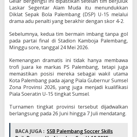
Gelar bergengsi ini dipastikan setelah tim berjuluk
S
Laskar Segentar Alam Muda itu menundukkan
a
b
Diklat Sepak Bola Palembang (DSP) U-15 melalui
e
drama adu penalti yang berakhir dengan skor 4-2.
t
G
Sebelumnya, kedua tim bermain imbang tanpa gol
e
pada partai final di Stadion Kamboja Palembang,
l
a
Minggu sore, tanggal 24 Mei 2026.
r
T
Kemenangan dramatis ini tidak hanya membawa
o
trofi juara ke markas PS Palembang, tetapi juga
p
memastikan posisi mereka sebagai wakil utama
S
k
Kota Palembang pada ajang Piala Gubernur Sumsel
o
Zona Provinsi 2026, yang juga menjadi kualifikasi
r
Piala Soeratin U-15 tingkat Sumsel.
P
i
Turnamen tingkat provinsi tersebut dijadwalkan
a
l
berlangsung pada 26 Juni hingga 7 Juli mendatang.
a
G
u
BACA JUGA :
SSB Palembang Soccer Skills
b