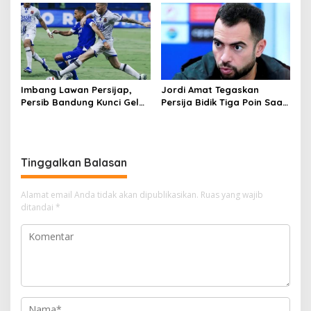
Banjir Gelar Top Skor
Imbang Lawan Persijap,
Jordi Amat Tegaskan
Persib Bandung Kunci Gelar
Persija Bidik Tiga Poin Saat
Juara Unggul Head to
Hadapi Malut United di
Head atas Borneo FC
Ternate
Samarinda
Tinggalkan Balasan
Alamat email Anda tidak akan dipublikasikan.
Ruas yang wajib
ditandai
*