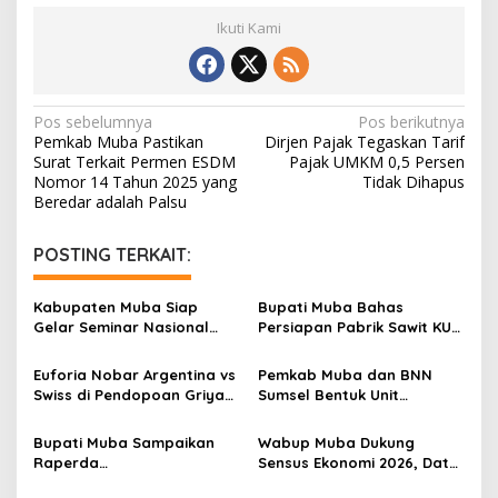
Ikuti Kami
N
Pos sebelumnya
Pos berikutnya
Pemkab Muba Pastikan
Dirjen Pajak Tegaskan Tarif
a
Surat Terkait Permen ESDM
Pajak UMKM 0,5 Persen
v
Nomor 14 Tahun 2025 yang
Tidak Dihapus
Beredar adalah Palsu
i
g
POSTING TERKAIT:
a
s
Kabupaten Muba Siap
Bupati Muba Bahas
Gelar Seminar Nasional
Persiapan Pabrik Sawit KUD
i
dan Resmikan Pabrik Sawit
dengan Menteri Koperasi
p
Euforia Nobar Argentina vs
Pemkab Muba dan BNN
Swiss di Pendopoan Griya
Sumsel Bentuk Unit
o
Bumi Serasan Sekate,
Layanan P4GN Pertama
s
Warga Sekayu Antusias
Bupati Muba Sampaikan
Wabup Muba Dukung
Raperda
Sensus Ekonomi 2026, Data
Pertanggungjawaban APBD
Akurat Jadi Fondasi