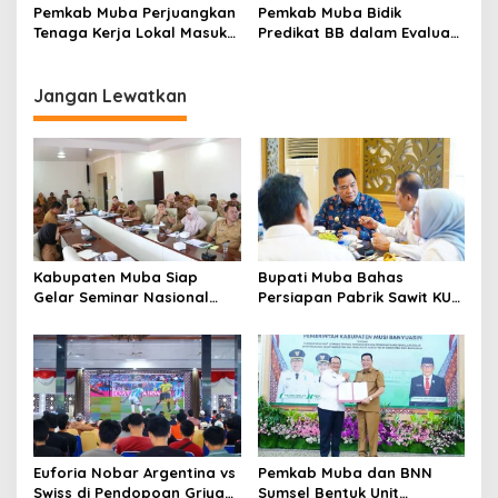
2025, Pendapatan Daerah
Pembangunan Daerah
Pemkab Muba Perjuangkan
Pemkab Muba Bidik
Terealisasi 92,49 Persen
Tenaga Kerja Lokal Masuk
Predikat BB dalam Evaluasi
Industri Migas, Medco
SAKIP 2026
Sambut Positif
Jangan Lewatkan
Kabupaten Muba Siap
Bupati Muba Bahas
Gelar Seminar Nasional
Persiapan Pabrik Sawit KUD
dan Resmikan Pabrik Sawit
dengan Menteri Koperasi
Euforia Nobar Argentina vs
Pemkab Muba dan BNN
Swiss di Pendopoan Griya
Sumsel Bentuk Unit