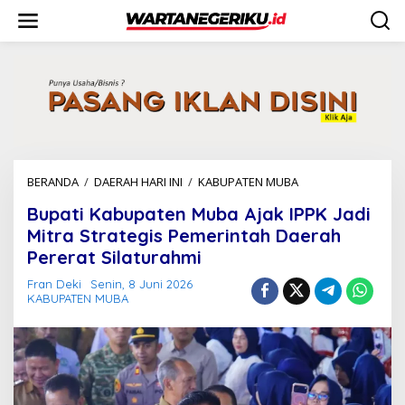
L
e
w
a
t
i
k
e
k
o
n
BERANDA
/
DAERAH HARI INI
/
KABUPATEN MUBA
B
t
u
e
Bupati Kabupaten Muba Ajak IPPK Jadi
p
n
a
Mitra Strategis Pemerintah Daerah
t
Pererat Silaturahmi
i
K
Fran Deki
Senin, 8 Juni 2026
a
KABUPATEN MUBA
b
u
p
a
t
e