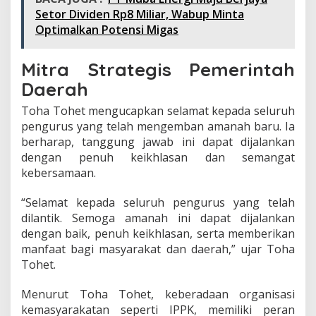
e
Setor Dividen Rp8 Miliar, Wabup Minta
r
Optimalkan Potensi Migas
a
t
S
Mitra Strategis Pemerintah
i
l
Daerah
a
t
Toha Tohet mengucapkan selamat kepada seluruh
u
pengurus yang telah mengemban amanah baru. Ia
r
berharap, tanggung jawab ini dapat dijalankan
a
dengan penuh keikhlasan dan semangat
h
m
kebersamaan.
i
“Selamat kepada seluruh pengurus yang telah
dilantik. Semoga amanah ini dapat dijalankan
dengan baik, penuh keikhlasan, serta memberikan
manfaat bagi masyarakat dan daerah,” ujar Toha
Tohet.
Menurut Toha Tohet, keberadaan organisasi
kemasyarakatan seperti IPPK, memiliki peran