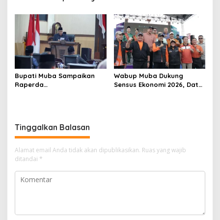
Bumi Serasan Sekate,
Layanan P4GN Pertama
Warga Sekayu Antusias
Bupati Muba Sampaikan
Wabup Muba Dukung
Raperda
Sensus Ekonomi 2026, Data
Pertanggungjawaban APBD
Akurat Jadi Fondasi
2025, Pendapatan Daerah
Pembangunan Daerah
Terealisasi 92,49 Persen
Tinggalkan Balasan
Alamat email Anda tidak akan dipublikasikan.
Ruas yang wajib
ditandai
*