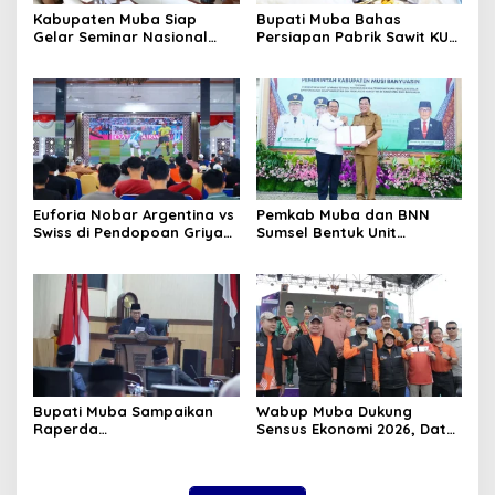
Kabupaten Muba Siap
Bupati Muba Bahas
Gelar Seminar Nasional
Persiapan Pabrik Sawit KUD
dan Resmikan Pabrik Sawit
dengan Menteri Koperasi
Euforia Nobar Argentina vs
Pemkab Muba dan BNN
Swiss di Pendopoan Griya
Sumsel Bentuk Unit
Bumi Serasan Sekate,
Layanan P4GN Pertama
Warga Sekayu Antusias
Bupati Muba Sampaikan
Wabup Muba Dukung
Raperda
Sensus Ekonomi 2026, Data
Pertanggungjawaban APBD
Akurat Jadi Fondasi
2025, Pendapatan Daerah
Pembangunan Daerah
Terealisasi 92,49 Persen