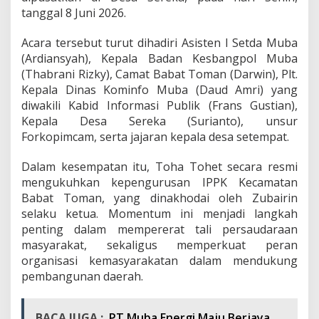
a
tanggal 8 Juni 2026.
t
e
Acara tersebut turut dihadiri Asisten I Setda Muba
g
i
(Ardiansyah), Kepala Badan Kesbangpol Muba
s
(Thabrani Rizky), Camat Babat Toman (Darwin), Plt.
P
Kepala Dinas Kominfo Muba (Daud Amri) yang
e
diwakili Kabid Informasi Publik (Frans Gustian),
m
Kepala Desa Sereka (Surianto), unsur
e
r
Forkopimcam, serta jajaran kepala desa setempat.
i
n
Dalam kesempatan itu, Toha Tohet secara resmi
t
mengukuhkan kepengurusan IPPK Kecamatan
a
Babat Toman, yang dinakhodai oleh Zubairin
h
D
selaku ketua. Momentum ini menjadi langkah
a
penting dalam mempererat tali persaudaraan
e
masyarakat, sekaligus memperkuat peran
r
organisasi kemasyarakatan dalam mendukung
a
h
pembangunan daerah.
P
e
r
BACA JUGA :
PT Muba Energi Maju Berjaya