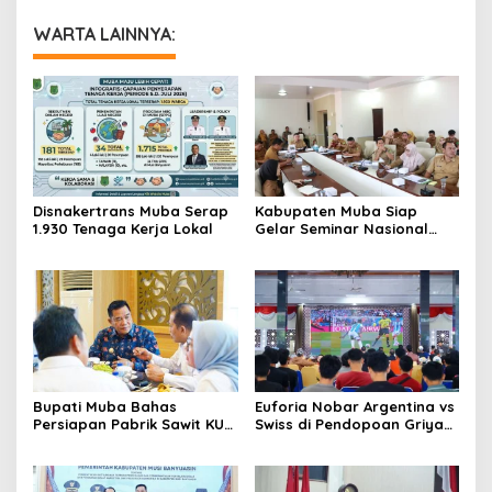
WARTA LAINNYA:
Disnakertrans Muba Serap
Kabupaten Muba Siap
1.930 Tenaga Kerja Lokal
Gelar Seminar Nasional
dan Resmikan Pabrik Sawit
Bupati Muba Bahas
Euforia Nobar Argentina vs
Persiapan Pabrik Sawit KUD
Swiss di Pendopoan Griya
dengan Menteri Koperasi
Bumi Serasan Sekate,
Warga Sekayu Antusias