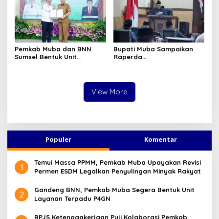
Pemkab Muba dan BNN
Bupati Muba Sampaikan
Sumsel Bentuk Unit
Raperda
Layanan P4GN Pertama
Pertanggungjawaban APBD
2025, Pendapatan Daerah
Terealisasi 92,49 Persen
View More
Populer
Komentar
Temui Massa PPMM, Pemkab Muba Upayakan Revisi
1
Permen ESDM Legalkan Penyulingan Minyak Rakyat
Gandeng BNN, Pemkab Muba Segera Bentuk Unit
2
Layanan Terpadu P4GN
BPJS Ketenagakerjaan Puji Kolaborasi Pemkab