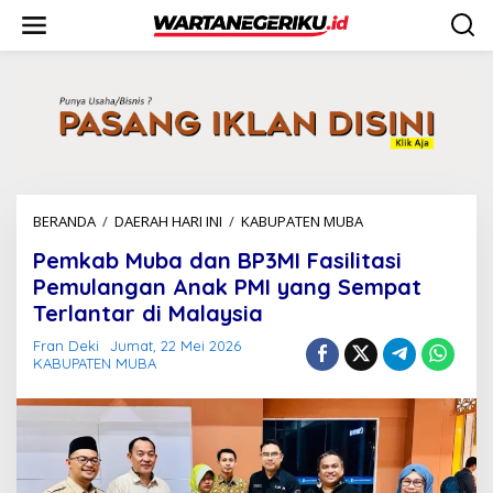
L
e
w
a
t
i
k
e
k
o
n
BERANDA
/
DAERAH HARI INI
/
KABUPATEN MUBA
P
t
e
e
Pemkab Muba dan BP3MI Fasilitasi
m
n
k
Pemulangan Anak PMI yang Sempat
a
Terlantar di Malaysia
b
M
Fran Deki
Jumat, 22 Mei 2026
u
KABUPATEN MUBA
b
a
d
a
n
B