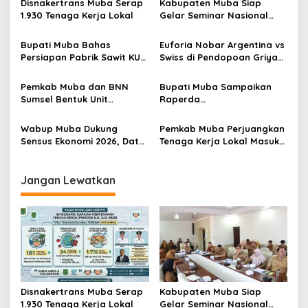
Disnakertrans Muba Serap
Kabupaten Muba Siap
i
1.930 Tenaga Kerja Lokal
Gelar Seminar Nasional
p
dan Resmikan Pabrik Sawit
Bupati Muba Bahas
Euforia Nobar Argentina vs
o
Persiapan Pabrik Sawit KUD
Swiss di Pendopoan Griya
s
dengan Menteri Koperasi
Bumi Serasan Sekate,
Warga Sekayu Antusias
Pemkab Muba dan BNN
Bupati Muba Sampaikan
Sumsel Bentuk Unit
Raperda
Layanan P4GN Pertama
Pertanggungjawaban APBD
2025, Pendapatan Daerah
Wabup Muba Dukung
Pemkab Muba Perjuangkan
Terealisasi 92,49 Persen
Sensus Ekonomi 2026, Data
Tenaga Kerja Lokal Masuk
Akurat Jadi Fondasi
Industri Migas, Medco
Pembangunan Daerah
Sambut Positif
Jangan Lewatkan
Disnakertrans Muba Serap
Kabupaten Muba Siap
1.930 Tenaga Kerja Lokal
Gelar Seminar Nasional