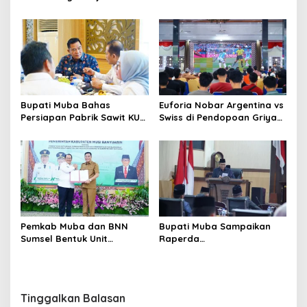
dan Resmikan Pabrik Sawit
Bupati Muba Bahas
Euforia Nobar Argentina vs
Persiapan Pabrik Sawit KUD
Swiss di Pendopoan Griya
dengan Menteri Koperasi
Bumi Serasan Sekate,
Warga Sekayu Antusias
Pemkab Muba dan BNN
Bupati Muba Sampaikan
Sumsel Bentuk Unit
Raperda
Layanan P4GN Pertama
Pertanggungjawaban APBD
2025, Pendapatan Daerah
Terealisasi 92,49 Persen
Tinggalkan Balasan