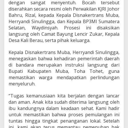
dengan sangat menyentuh. Bocah tersebut
d
i
diserahkan secara resmi oleh Perwakilan KJRI Johor
M
Bahru, Rizal, kepada Kepala Disnakertrans Muba,
a
Herryandi Sinulingga, dan Kepala BP3MI Sumatera
l
Selatan, Waydinsyah. Prosesi ini disaksikan
a
langsung oleh Camat Bayung Lencir Zukar, Kepala
y
s
Desa Kali Berau, serta pihak keluarga.
i
a
Kepala Disnakertrans Muba, Herryandi Sinulingga,
menegaskan bahwa kehadiran pemerintah daerah
di bandara merupakan instruksi langsung dari
Bupati Kabupaten Muba, Toha Tohet, guna
memastikan warga mendapatkan perlindungan
menyeluruh.
“Tugas kemanusiaan kita berjalan dengan lancar
dan aman. Anak kita sudah diterima langsung oleh
ibu kandungnya dalam keadaan sehat. Kami hadir
untuk memastikan bahwa proses pemulangan ini
tuntas hingga tingkat penanganan lokal. Setelah
ini, kami akan terus memantau pemenuhan hak