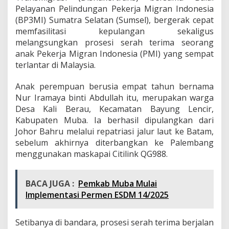
n
Pelayanan Pelindungan Pekerja Migran Indonesia
a
(BP3MI) Sumatra Selatan (Sumsel), bergerak cepat
k
memfasilitasi kepulangan sekaligus
P
M
melangsungkan prosesi serah terima seorang
I
anak Pekerja Migran Indonesia (PMI) yang sempat
y
terlantar di Malaysia.
a
n
Anak perempuan berusia empat tahun bernama
g
S
Nur Iramaya binti Abdullah itu, merupakan warga
e
Desa Kali Berau, Kecamatan Bayung Lencir,
m
Kabupaten Muba. Ia berhasil dipulangkan dari
p
Johor Bahru melalui repatriasi jalur laut ke Batam,
a
sebelum akhirnya diterbangkan ke Palembang
t
T
menggunakan maskapai Citilink QG988.
e
r
l
BACA JUGA :
Pemkab Muba Mulai
a
Implementasi Permen ESDM 14/2025
n
t
a
Setibanya di bandara, prosesi serah terima berjalan
r