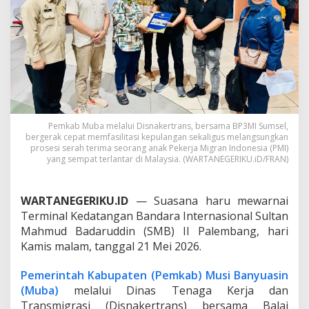
P
3
M
I
F
a
s
i
l
i
Pemkab Muba melalui Disnakertrans, bersama BP3MI Sumsel,
t
bergerak cepat memfasilitasi kepulangan sekaligus melangsungkan
a
prosesi serah terima seorang anak Pekerja Migran Indonesia (PMI)
s
yang sempat terlantar di Malaysia. (WARTANEGERIKU.iD/FRAN)
i
P
e
WARTANEGERIKU.ID
— Suasana haru mewarnai
m
Terminal Kedatangan Bandara Internasional Sultan
u
l
Mahmud Badaruddin (SMB) II Palembang, hari
a
Kamis malam, tanggal 21 Mei 2026.
n
g
Pemerintah Kabupaten (Pemkab) Musi Banyuasin
a
(Muba)
melalui Dinas Tenaga Kerja dan
n
A
Transmigrasi (Disnakertrans) bersama Balai