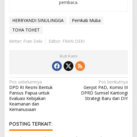
pembaca.
HERRYANDI SINULINGGA
Pemkab Muba
TOHA TOHET
Writer: Fran Deki
Editor: FRAN DEKI
Ikuti Kami
N
Pos sebelumnya
Pos berikutnya
DPD RI Resmi Bentuk
Genjot PAD, Komisi III
a
Pansus Papua untuk
DPRD Sumsel Kantongi
v
Evaluasi Kebijakan
Strategi Baru dari DIY
Keamanan dan
i
Kemanusiaan
g
POSTING TERKAIT:
a
s