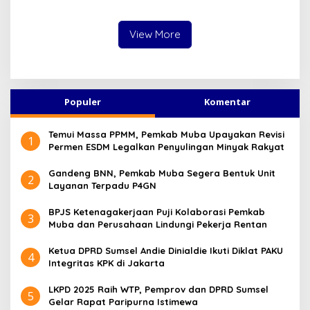
2025, Pendapatan Daerah
Terealisasi 92,49 Persen
View More
Populer
Komentar
Temui Massa PPMM, Pemkab Muba Upayakan Revisi
1
Permen ESDM Legalkan Penyulingan Minyak Rakyat
Gandeng BNN, Pemkab Muba Segera Bentuk Unit
2
Layanan Terpadu P4GN
BPJS Ketenagakerjaan Puji Kolaborasi Pemkab
3
Muba dan Perusahaan Lindungi Pekerja Rentan
Ketua DPRD Sumsel Andie Dinialdie Ikuti Diklat PAKU
4
Integritas KPK di Jakarta
LKPD 2025 Raih WTP, Pemprov dan DPRD Sumsel
5
Gelar Rapat Paripurna Istimewa