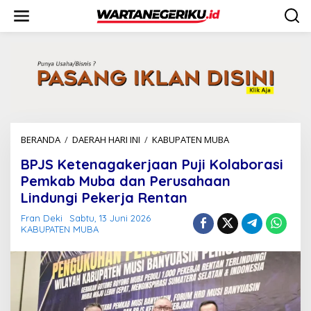
L
e
w
a
t
i
k
e
k
o
n
BERANDA
/
DAERAH HARI INI
/
KABUPATEN MUBA
B
t
P
e
BPJS Ketenagakerjaan Puji Kolaborasi
J
n
S
Pemkab Muba dan Perusahaan
K
Lindungi Pekerja Rentan
e
t
Fran Deki
Sabtu, 13 Juni 2026
e
KABUPATEN MUBA
n
a
g
a
k
e