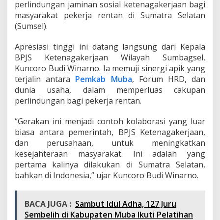
perlindungan jaminan sosial ketenagakerjaan bagi
M
u
masyarakat pekerja rentan di Sumatra Selatan
b
(Sumsel).
a
d
Apresiasi tinggi ini datang langsung dari Kepala
a
BPJS Ketenagakerjaan Wilayah Sumbagsel,
n
P
Kuncoro Budi Winarno. Ia memuji sinergi apik yang
e
terjalin antara
Pemkab Muba
, Forum HRD, dan
r
dunia usaha, dalam memperluas cakupan
u
perlindungan bagi pekerja rentan.
s
a
h
“Gerakan ini menjadi contoh kolaborasi yang luar
a
biasa antara pemerintah, BPJS Ketenagakerjaan,
a
dan perusahaan, untuk meningkatkan
n
kesejahteraan masyarakat. Ini adalah yang
L
i
pertama kalinya dilakukan di Sumatra Selatan,
n
bahkan di Indonesia,” ujar Kuncoro Budi Winarno.
d
u
n
BACA JUGA :
Sambut Idul Adha, 127 Juru
g
Sembelih di Kabupaten Muba Ikuti Pelatihan
i