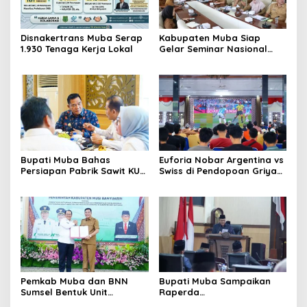
Disnakertrans Muba Serap
Kabupaten Muba Siap
1.930 Tenaga Kerja Lokal
Gelar Seminar Nasional
dan Resmikan Pabrik Sawit
Bupati Muba Bahas
Euforia Nobar Argentina vs
Persiapan Pabrik Sawit KUD
Swiss di Pendopoan Griya
dengan Menteri Koperasi
Bumi Serasan Sekate,
Warga Sekayu Antusias
Pemkab Muba dan BNN
Bupati Muba Sampaikan
Sumsel Bentuk Unit
Raperda
Layanan P4GN Pertama
Pertanggungjawaban APBD