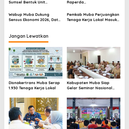
Sumsel Bentuk Unit
Raperda
Layanan P4GN Pertama
Pertanggungjawaban APBD
2025, Pendapatan Daerah
Wabup Muba Dukung
Pemkab Muba Perjuangkan
Terealisasi 92,49 Persen
Sensus Ekonomi 2026, Data
Tenaga Kerja Lokal Masuk
Akurat Jadi Fondasi
Industri Migas, Medco
Pembangunan Daerah
Sambut Positif
Jangan Lewatkan
Disnakertrans Muba Serap
Kabupaten Muba Siap
1.930 Tenaga Kerja Lokal
Gelar Seminar Nasional
dan Resmikan Pabrik Sawit