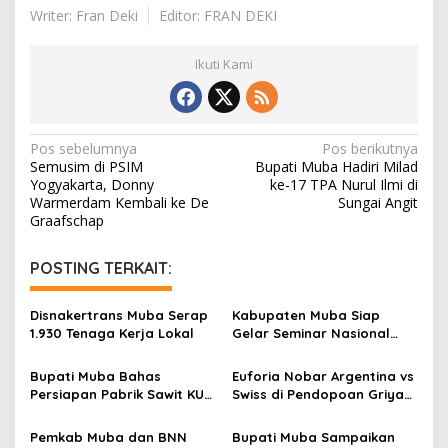
Writer: Fran Deki
Editor: FRAN DEKI
Ikuti Kami
N
Pos sebelumnya
Pos berikutnya
Semusim di PSIM
Bupati Muba Hadiri Milad
a
Yogyakarta, Donny
ke-17 TPA Nurul Ilmi di
v
Warmerdam Kembali ke De
Sungai Angit
Graafschap
i
g
POSTING TERKAIT:
a
s
Disnakertrans Muba Serap
Kabupaten Muba Siap
1.930 Tenaga Kerja Lokal
Gelar Seminar Nasional
i
dan Resmikan Pabrik Sawit
p
Bupati Muba Bahas
Euforia Nobar Argentina vs
Persiapan Pabrik Sawit KUD
Swiss di Pendopoan Griya
o
dengan Menteri Koperasi
Bumi Serasan Sekate,
s
Warga Sekayu Antusias
Pemkab Muba dan BNN
Bupati Muba Sampaikan