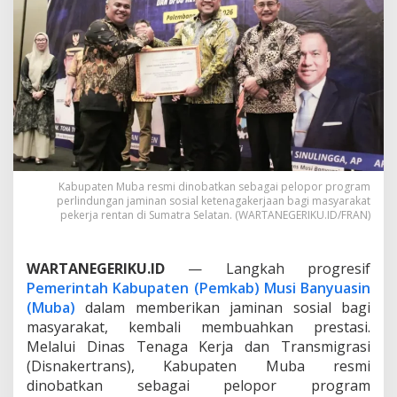
r
j
a
a
n
P
u
j
i
K
o
l
Kabupaten Muba resmi dinobatkan sebagai pelopor program
a
perlindungan jaminan sosial ketenagakerjaan bagi masyarakat
b
pekerja rentan di Sumatra Selatan. (WARTANEGERIKU.ID/FRAN)
o
r
a
WARTANEGERIKU.ID
— Langkah progresif
s
Pemerintah Kabupaten (Pemkab) Musi Banyuasin
i
(Muba)
dalam memberikan jaminan sosial bagi
P
e
masyarakat, kembali membuahkan prestasi.
m
Melalui Dinas Tenaga Kerja dan Transmigrasi
k
(Disnakertrans), Kabupaten Muba resmi
a
dinobatkan sebagai pelopor program
b