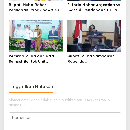
Bupati Muba Bahas
Euforia Nobar Argentina vs
Persiapan Pabrik Sawit KUD
Swiss di Pendopoan Griya
dengan Menteri Koperasi
Bumi Serasan Sekate,
Warga Sekayu Antusias
Pemkab Muba dan BNN
Bupati Muba Sampaikan
Sumsel Bentuk Unit
Raperda
Layanan P4GN Pertama
Pertanggungjawaban APBD
2025, Pendapatan Daerah
Terealisasi 92,49 Persen
Tinggalkan Balasan
Alamat email Anda tidak akan dipublikasikan.
Ruas yang wajib
ditandai
*