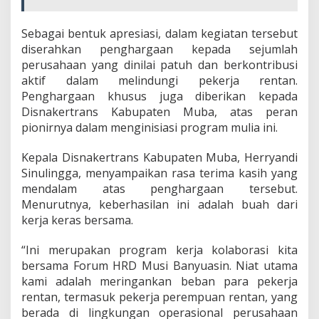
P
e
Sebagai bentuk apresiasi, dalam kegiatan tersebut
k
e
diserahkan penghargaan kepada sejumlah
r
perusahaan yang dinilai patuh dan berkontribusi
j
aktif dalam melindungi pekerja rentan.
a
Penghargaan khusus juga diberikan kepada
R
e
Disnakertrans Kabupaten Muba, atas peran
n
pionirnya dalam menginisiasi program mulia ini.
t
a
Kepala Disnakertrans Kabupaten Muba, Herryandi
n
Sinulingga, menyampaikan rasa terima kasih yang
mendalam atas penghargaan tersebut.
Menurutnya, keberhasilan ini adalah buah dari
kerja keras bersama.
“Ini merupakan program kerja kolaborasi kita
bersama Forum HRD Musi Banyuasin. Niat utama
kami adalah meringankan beban para pekerja
rentan, termasuk pekerja perempuan rentan, yang
berada di lingkungan operasional perusahaan