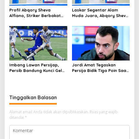
Profil Abqory Sheva
Laskar Segentar Alam
Alfiano, Striker Berbakat
Muda Juara, Abqory Sheva
Penggemar Ronaldo yang
Sabet Gelar Top Skor Piala
Banjir Gelar Top Skor
Gubernur Sumsel
Imbang Lawan Persijap,
Jordi Amat Tegaskan
Persib Bandung Kunci Gelar
Persija Bidik Tiga Poin Saat
Juara Unggul Head to
Hadapi Malut United di
Head atas Borneo FC
Ternate
Samarinda
Tinggalkan Balasan
Alamat email Anda tidak akan dipublikasikan.
Ruas yang wajib
ditandai
*