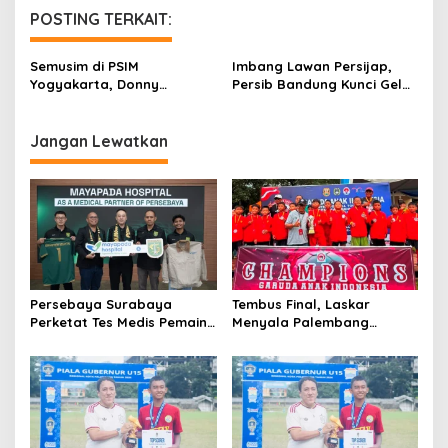
g
POSTING TERKAIT:
a
s
Semusim di PSIM
Imbang Lawan Persijap,
Yogyakarta, Donny
Persib Bandung Kunci Gelar
i
Warmerdam Kembali ke De
Juara Unggul Head to
p
Graafschap
Head atas Borneo FC
Samarinda
Jangan Lewatkan
o
s
Persebaya Surabaya
Tembus Final, Laskar
Perketat Tes Medis Pemain
Menyala Palembang
Jelang Musim Baru
Soccer Skills Unjuk Gigi di
Lampung