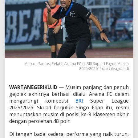
u
b
L
a
i
n
,
M
a
r
c
o
Marcos Santos, Pelatih Arema FC di BRI Super LEague Musim
s
2025/2026. (foto : ileague.id)
S
a
n
WARTANEGERIKU.ID
— Musim panjang dan penuh
t
gejolak akhirnya berhasil dilalui Arema FC dalam
o
mengarungi kompetisi
BRI
Super League
s
P
2025/2026. Skuad berjuluk Singo Edan itu, resmi
i
menuntaskan musim di posisi ke-9 klasemen akhir
l
dengan perolehan 48 poin.
i
h
Di tengah badai cedera, performa yang naik turun,
S