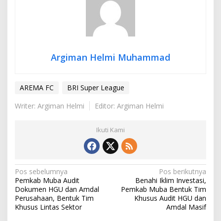
Argiman Helmi Muhammad
AREMA FC
BRI Super League
Writer: Argiman Helmi
Editor: Argiman Helmi
Ikuti Kami
N
Pos sebelumnya
Pos berikutnya
Pemkab Muba Audit
Benahi Iklim Investasi,
a
Dokumen HGU dan Amdal
Pemkab Muba Bentuk Tim
v
Perusahaan, Bentuk Tim
Khusus Audit HGU dan
Khusus Lintas Sektor
Amdal Masif
i