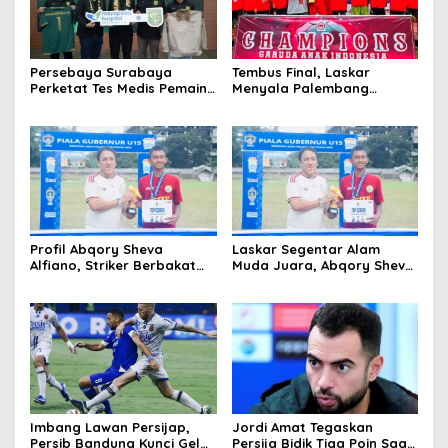
Persebaya Surabaya
Tembus Final, Laskar
Perketat Tes Medis Pemain
Menyala Palembang
Jelang Musim Baru
Soccer Skills Unjuk Gigi di
Lampung
Profil Abqory Sheva
Laskar Segentar Alam
Alfiano, Striker Berbakat
Muda Juara, Abqory Sheva
Penggemar Ronaldo yang
Sabet Gelar Top Skor Piala
Banjir Gelar Top Skor
Gubernur Sumsel
Imbang Lawan Persijap,
Jordi Amat Tegaskan
Persib Bandung Kunci Gelar
Persija Bidik Tiga Poin Saat