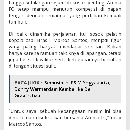
e
hingga kehilangan sejumlah sosok penting, Arema
t
FC tetap mampu menutup kompetisi di papan
i
tengah dengan semangat yang perlahan kembali
a
tumbuh.
D
e
m
Di balik dinamika perjalanan itu, sosok pelatih
i
kepala asal Brasil, Marcos Santos, menjadi figur
J
yang paling banyak mendapat sorotan. Bukan
i
hanya karena ramuan taktiknya di lapangan, tetapi
w
juga berkat loyalitas serta keteguhannya bertahan
a
S
di tengah situasi sulit.
i
n
g
BACA JUGA :
Semusim di PSIM Yogyakarta,
o
Donny Warmerdam Kembali ke De
E
Graafschap
d
a
n
“Untuk saya, sebuah kebanggaan musim ini bisa
dimulai dan diselesaikan bersama Arema FC,” ucap
Marcos Santos.