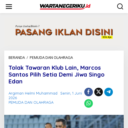
L
e
w
a
t
i
k
e
k
o
n
BERANDA
/
PEMUDA DAN OLAHRAGA
T
t
o
e
Tolak Tawaran Klub Lain, Marcos
l
n
a
Santos Pilih Setia Demi Jiwa Singo
k
Edan
T
a
Argiman Helmi Muhammad
Senin, 1 Juni
w
2026
a
PEMUDA DAN OLAHRAGA
r
a
n
K
l