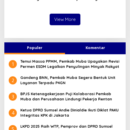
Juara Unggul Head to
Hadapi Malut United di
Head atas Borneo FC
Ternate
Samarinda
View More
Populer
Komentar
Temui Massa PPMM, Pemkab Muba Upayakan Revisi
1
Permen ESDM Legalkan Penyulingan Minyak Rakyat
Gandeng BNN, Pemkab Muba Segera Bentuk Unit
2
Layanan Terpadu P4GN
BPJS Ketenagakerjaan Puji Kolaborasi Pemkab
3
Muba dan Perusahaan Lindungi Pekerja Rentan
Ketua DPRD Sumsel Andie Dinialdie Ikuti Diklat PAKU
4
Integritas KPK di Jakarta
LKPD 2025 Raih WTP, Pemprov dan DPRD Sumsel
5