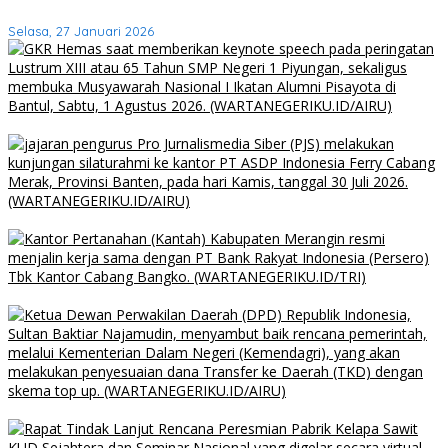
dan OKU Timur Dibahas Tuntas
Selasa, 27 Januari 2026
GKR Hemas Dorong RUU Bahasa Daerah Jaga Identitas Bangsa
PJS Kunjungi ASDP Merak Perkuat Sinergi dan Kemitraan Pers
BPN Merangin Gandeng BRI Terapkan Kartu Kredit Pemerintah
Ketua DPD RI Sambut Baik Rencana Top Up TKD untuk Daerah