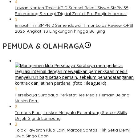
4
Lawan Konten Toxic! KPID Sumsel Bekali Siswa SMPN 35
Palembang Strategi ‘Digital Zen’ di Era Banjir Informasi
5
Empat Tim SMPN 2 Semendawai Timur Lolos Review OPSI
2026, Angkat Isu Lingkungan hingga Bullying
PEMUDA & OLAHRAGA
1
Persebaya Surabaya Perketat Tes Medis Pemain Jelang
Musim Baru
2
Tembus Final, Laskar Menyala Palembang Soccer Skills
Unjuk Gigi di Lampung
3
Tolak Tawaran Klub Lain, Marcos Santos Pilih Setia Demi
Jiwa Singo Edan