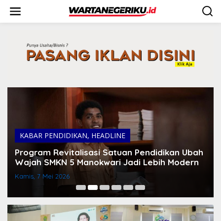
L
e
w
a
t
i
k
e
k
o
n
t
e
n
KABAR PENDIDIKAN
,
HEADLINE
Program Revitalisasi Satuan Pendidikan Ubah
Wajah SMKN 5 Manokwari Jadi Lebih Modern
Kamis, 7 Mei 2026