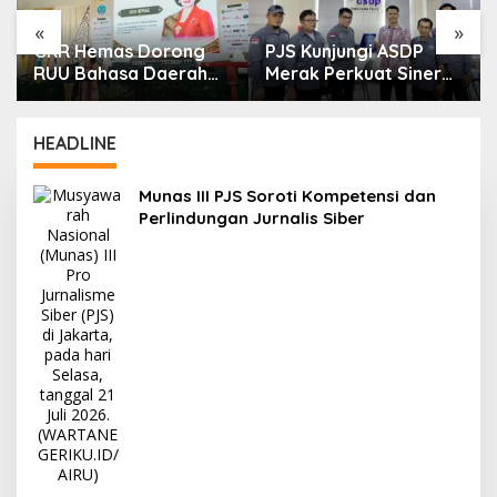
«
»
GKR Hemas Dorong
PJS Kunjungi ASDP
RUU Bahasa Daerah
Merak Perkuat Sinergi
Jaga Identitas Bangsa
dan Kemitraan Pers
HEADLINE
Munas III PJS Soroti Kompetensi dan
Perlindungan Jurnalis Siber