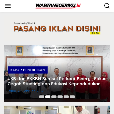
L
e
w
a
t
i
k
e
k
o
n
t
e
n
KABAR PENDIDIKAN
UKB dan BKKBN Sumsel Perkuat Sinergi, Fokus
Cegah Stunting dan Edukasi Kependudukan
Rabu, 25 Februari 2026