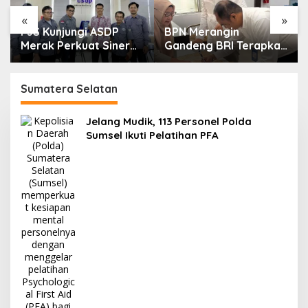
«
»
PJS Kunjungi ASDP
BPN Merangin
Merak Perkuat Sinergi
Gandeng BRI Terapkan
dan Kemitraan Pers
Kartu Kredit
Pemerintah
Sumatera Selatan
Jelang Mudik, 113 Personel Polda
Sumsel Ikuti Pelatihan PFA