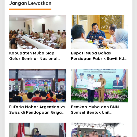
Jangan Lewatkan
Kabupaten Muba Siap
Bupati Muba Bahas
Gelar Seminar Nasional
Persiapan Pabrik Sawit KUD
dan Resmikan Pabrik Sawit
dengan Menteri Koperasi
Euforia Nobar Argentina vs
Pemkab Muba dan BNN
Swiss di Pendopoan Griya
Sumsel Bentuk Unit
Bumi Serasan Sekate,
Layanan P4GN Pertama
Warga Sekayu Antusias