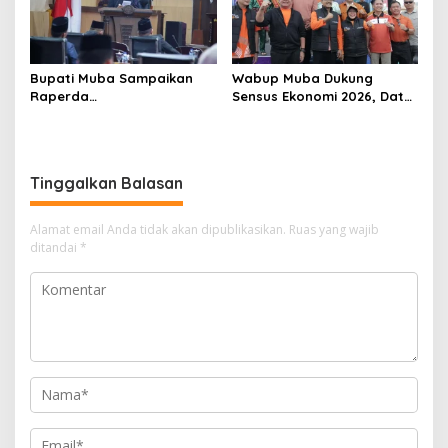
Bupati Muba Sampaikan
Wabup Muba Dukung
Raperda
Sensus Ekonomi 2026, Data
Pertanggungjawaban APBD
Akurat Jadi Fondasi
2025, Pendapatan Daerah
Pembangunan Daerah
Terealisasi 92,49 Persen
Tinggalkan Balasan
Alamat email Anda tidak akan dipublikasikan.
Ruas yang wajib
ditandai
*