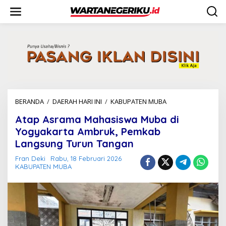
L
e
w
a
t
i
k
e
k
o
n
BERANDA
/
DAERAH HARI INI
/
KABUPATEN MUBA
A
t
t
e
Atap Asrama Mahasiswa Muba di
a
n
p
Yogyakarta Ambruk, Pemkab
A
Langsung Turun Tangan
s
r
Fran Deki
Rabu, 18 Februari 2026
a
KABUPATEN MUBA
m
a
M
a
h
a