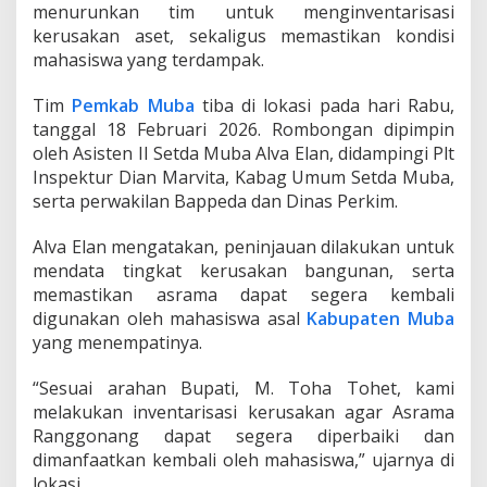
u
menurunkan tim untuk menginventarisasi
k
kerusakan aset, sekaligus memastikan kondisi
,
mahasiswa yang terdampak.
P
e
Tim
Pemkab Muba
tiba di lokasi pada hari Rabu,
m
k
tanggal 18 Februari 2026. Rombongan dipimpin
a
oleh Asisten II Setda Muba Alva Elan, didampingi Plt
b
Inspektur Dian Marvita, Kabag Umum Setda Muba,
L
serta perwakilan Bappeda dan Dinas Perkim.
a
n
g
Alva Elan mengatakan, peninjauan dilakukan untuk
s
mendata tingkat kerusakan bangunan, serta
u
memastikan asrama dapat segera kembali
n
digunakan oleh mahasiswa asal
Kabupaten Muba
g
T
yang menempatinya.
u
r
“Sesuai arahan Bupati, M. Toha Tohet, kami
u
melakukan inventarisasi kerusakan agar Asrama
n
Ranggonang dapat segera diperbaiki dan
T
a
dimanfaatkan kembali oleh mahasiswa,” ujarnya di
n
lokasi.