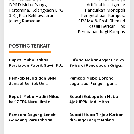
N
DPRD Muba Panggil
Artificial Intelligence
a
Pertamina, Kelangkaan LPG
Hancurkan Monopoli
v
3 Kg Picu Kekhawatiran
Pengetahuan Kampus,
Jelang Ramadan
SEVIMA & Prof. Rhenald
i
Kasali Berikan Tips
Perubahan bagi Kampus
g
a
POSTING TERKAIT:
s
i
Bupati Muba Bahas
Euforia Nobar Argentina vs
p
Persiapan Pabrik Sawit KUD
Swiss di Pendopoan Griya
dengan Menteri Koperasi
Bumi Serasan Sekate,
o
Warga Sekayu Antusias
Pemkab Muba dan BNN
Pemkab Muba Dorong
s
Sumsel Bentuk Unit
Legalisasi Penyulingan
Layanan P4GN Pertama
Minyak Rakyat
Bupati Muba Hadiri Milad
Bupati Kabupaten Muba
ke-17 TPA Nurul Ilmi di
Ajak IPPK Jadi Mitra
Sungai Angit
Strategis Pemerintah
Daerah Pererat Silaturahmi
Pemcam Bayung Lencir
Bupati Muba Tinjau Kurban
Gandeng Perusahaan
di Sungai Angit: Maknai
Perbaiki Jalan Muara
Semangat Berbagi
Bahar