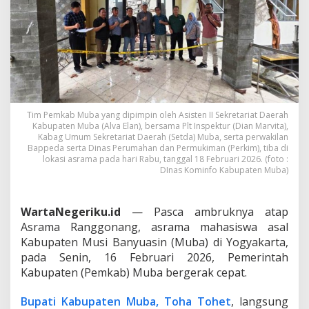
s
i
s
w
a
M
u
b
a
d
Tim Pemkab Muba yang dipimpin oleh Asisten II Sekretariat Daerah
Kabupaten Muba (Alva Elan), bersama Plt Inspektur (Dian Marvita),
i
Kabag Umum Sekretariat Daerah (Setda) Muba, serta perwakilan
Y
Bappeda serta Dinas Perumahan dan Permukiman (Perkim), tiba di
o
lokasi asrama pada hari Rabu, tanggal 18 Februari 2026. (foto :
g
DInas Kominfo Kabupaten Muba)
y
a
k
WartaNegeriku.id
— Pasca ambruknya atap
a
Asrama Ranggonang, asrama mahasiswa asal
r
t
Kabupaten Musi Banyuasin (Muba) di Yogyakarta,
a
pada Senin, 16 Februari 2026, Pemerintah
A
Kabupaten (Pemkab) Muba bergerak cepat.
m
b
Bupati Kabupaten Muba, Toha Tohet
, langsung
r