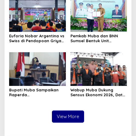
Euforia Nobar Argentina vs
Pemkab Muba dan BNN
Swiss di Pendopoan Griya
Sumsel Bentuk Unit
Bumi Serasan Sekate,
Layanan P4GN Pertama
Warga Sekayu Antusias
Bupati Muba Sampaikan
Wabup Muba Dukung
Raperda
Sensus Ekonomi 2026, Data
Pertanggungjawaban APBD
Akurat Jadi Fondasi
2025, Pendapatan Daerah
Pembangunan Daerah
Terealisasi 92,49 Persen
View More