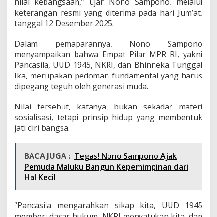
nilai kebangsaan,” ujar Nono Sampono, melalui
M
keterangan resmi yang diterima pada hari Jum’at,
P
R
tanggal 12 Desember 2025.
Dalam pemaparannya, Nono Sampono
menyampaikan bahwa Empat Pilar MPR RI, yakni
Pancasila, UUD 1945, NKRI, dan Bhinneka Tunggal
Ika, merupakan pedoman fundamental yang harus
dipegang teguh oleh generasi muda.
Nilai tersebut, katanya, bukan sekadar materi
sosialisasi, tetapi prinsip hidup yang membentuk
jati diri bangsa.
BACA JUGA :
Tegas! Nono Sampono Ajak
Pemuda Maluku Bangun Kepemimpinan dari
Hal Kecil
“Pancasila mengarahkan sikap kita, UUD 1945
memberi dasar hukum, NKRI menyatukan kita, dan