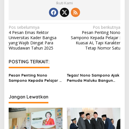
Ikuti Kami
N
Pos sebelumnya
Pos berikutnya
4 Pesan Emas Rektor
Pesan Penting Nono
a
Universitas Kader Bangsa
Sampono Kepada Pelajar :
v
yang Wajib Diingat Para
Kuasai AI, Tapi Karakter
Wisudawan Tahun 2025
Tetap Nomor Satu
i
g
POSTING TERKAIT:
a
s
Pesan Penting Nono
Tegas! Nono Sampono Ajak
Sampono Kepada Pelajar :
Pemuda Maluku Bangun
i
Kuasai AI, Tapi Karakter
Kepemimpinan dari Hal
p
Tetap Nomor Satu
Kecil
Jangan Lewatkan
o
s