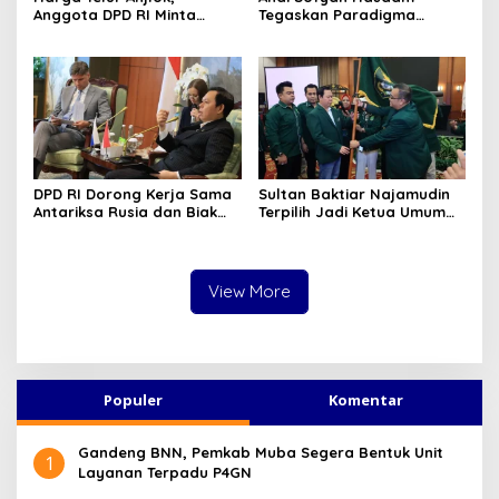
Anggota DPD RI Minta
Tegaskan Paradigma
Pemerintah Benahi Rantai
Pembangunan Harus
Niaga
Ramah Daerah Kepulauan
DPD RI Dorong Kerja Sama
Sultan Baktiar Najamudin
Antariksa Rusia dan Biak
Terpilih Jadi Ketua Umum
Spaceport
TP Sriwidjaja
View More
Populer
Komentar
Gandeng BNN, Pemkab Muba Segera Bentuk Unit
1
Layanan Terpadu P4GN