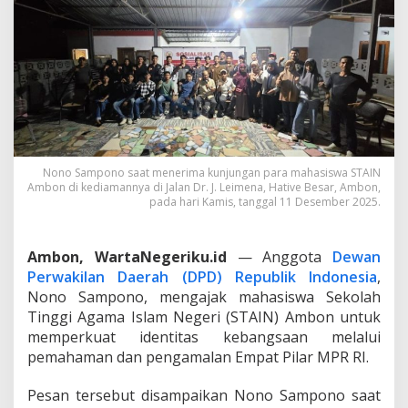
S
T
A
I
N
A
m
b
o
n
,
Nono Sampono saat menerima kunjungan para mahasiswa STAIN
N
Ambon di kediamannya di Jalan Dr. J. Leimena, Hative Besar, Ambon,
o
pada hari Kamis, tanggal 11 Desember 2025.
n
o
S
Ambon, WartaNegeriku.id
— Anggota
Dewan
a
Perwakilan Daerah (DPD) Republik Indonesia
,
m
Nono Sampono, mengajak mahasiswa Sekolah
p
Tinggi Agama Islam Negeri (STAIN) Ambon untuk
o
n
memperkuat identitas kebangsaan melalui
o
pemahaman dan pengamalan Empat Pilar MPR RI.
T
e
Pesan tersebut disampaikan Nono Sampono saat
g