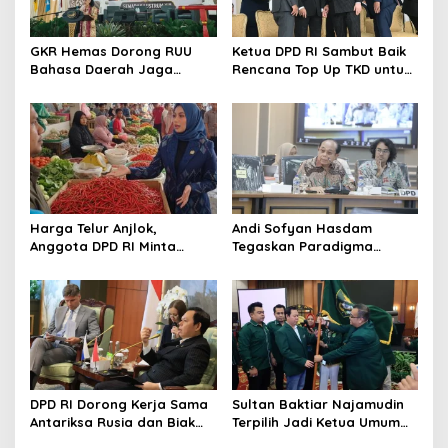
GKR Hemas Dorong RUU
Ketua DPD RI Sambut Baik
Bahasa Daerah Jaga
Rencana Top Up TKD untuk
Identitas Bangsa
Daerah
Harga Telur Anjlok,
Andi Sofyan Hasdam
Anggota DPD RI Minta
Tegaskan Paradigma
Pemerintah Benahi Rantai
Pembangunan Harus
Niaga
Ramah Daerah Kepulauan
DPD RI Dorong Kerja Sama
Sultan Baktiar Najamudin
Antariksa Rusia dan Biak
Terpilih Jadi Ketua Umum
Spaceport
TP Sriwidjaja