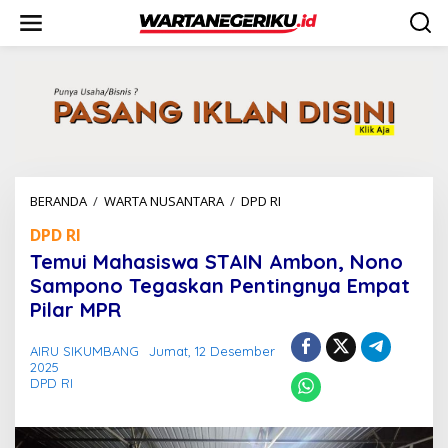
L
e
w
a
t
i
k
e
k
o
n
BERANDA
/
WARTA NUSANTARA
/
DPD RI
T
t
e
e
DPD RI
m
n
u
Temui Mahasiswa STAIN Ambon, Nono
i
Sampono Tegaskan Pentingnya Empat
M
Pilar MPR
a
h
a
AIRU SIKUMBANG
Jumat, 12 Desember
s
2025
i
DPD RI
s
w
a