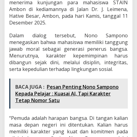
menerima kunjungan para mahasiswa STAIN
a
s
Ambon di kediamannya di Jalan Dr. J. Leimena,
k
Hative Besar, Ambon, pada hari Kamis, tanggal 11
a
Desember 2025.
n
P
Dalam dialog tersebut, Nono Sampono
e
n
menegaskan bahwa mahasiswa memiliki tanggung
t
jawab moral sebagai generasi penerus bangsa.
i
Menurutnya, karakter kepemimpinan harus
n
dibangun sejak dini, melalui disiplin, integritas,
g
n
serta kepedulian terhadap lingkungan sosial.
y
a
E
BACA JUGA :
Pesan Penting Nono Sampono
m
Kepada Pelajar : Kuasai AI, Tapi Karakter
p
Tetap Nomor Satu
a
t
P
“Pemuda adalah harapan bangsa. Di tangan kalian
i
l
masa depan negeri ini ditentukan. Kalian harus
a
memiliki karakter yang kuat dan komitmen pada
r