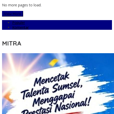
No more pages to load.
View More
Populer
Komentar
MITRA