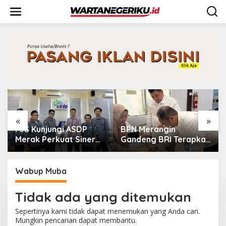
L
e
w
a
t
i
k
e
k
o
n
t
e
«
»
n
PJS Kunjungi ASDP
BPN Merangin
Merak Perkuat Sinergi
Gandeng BRI Terapkan
dan Kemitraan Pers
Kartu Kredit
Pemerintah
Wabup Muba
Tidak ada yang ditemukan
Sepertinya kami tidak dapat menemukan yang Anda cari.
Mungkin pencarian dapat membantu.