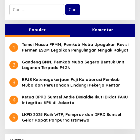
C
a
r
i
u
Populer
Komentar
n
t
Temui Massa PPMM, Pemkab Muba Upayakan Revisi
u
1
Permen ESDM Legalkan Penyulingan Minyak Rakyat
k
:
Gandeng BNN, Pemkab Muba Segera Bentuk Unit
2
Layanan Terpadu P4GN
BPJS Ketenagakerjaan Puji Kolaborasi Pemkab
3
Muba dan Perusahaan Lindungi Pekerja Rentan
Ketua DPRD Sumsel Andie Dinialdie Ikuti Diklat PAKU
4
Integritas KPK di Jakarta
LKPD 2025 Raih WTP, Pemprov dan DPRD Sumsel
5
Gelar Rapat Paripurna Istimewa